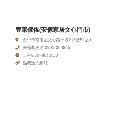
豐萊傢俬(安傢家居文心門市)
台中市南屯區文心路一段218號B1之1
安傢蔡經理 0905-003866
上午9:00~晚上9:30
點我進入網站